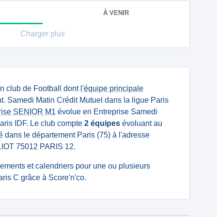
À VENIR
Charger plus
n club de Football dont
l'équipe principale
. Samedi Matin Crédit Mutuel dans la ligue Paris
prise SENIOR M1
évolue en Entreprise Samedi
Paris IDF. Le club compte
2 équipes
évoluant au
tué dans le département Paris (75) à l'adresse
LLIOT 75012 PARIS 12.
ssements et calendriers pour une ou plusieurs
ris C grâce à Score'n'co.