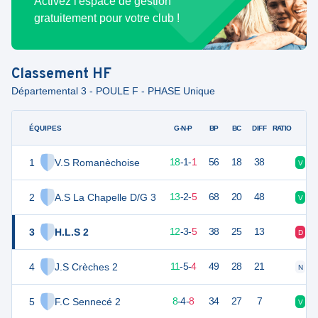
Activez l'espace de gestion
gratuitement pour votre club !
Classement
HF
Départemental 3 - POULE F - PHASE Unique
ÉQUIPES
PTS
JO
G-N-P
BP
BC
DIFF
RATIO
1
V.S Romanèchoise
55
20
18
-
1
-
1
56
18
38
V
V
2
A.S La Chapelle D/G 3
41
20
13
-
2
-
5
68
20
48
V
D
3
H.L.S 2
39
20
12
-
3
-
5
38
25
13
D
V
4
J.S Crèches 2
38
20
11
-
5
-
4
49
28
21
N
V
5
F.C Sennecé 2
28
20
8
-
4
-
8
34
27
7
V
V