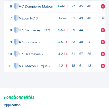
6
F.C Dompierre Matour
22
20
6
-
4
-
10
27
45
-18
D
D
7
Mâcon FC 3
20
20
6
-
5
-
7
31
49
-18
N
V
8
U.S Sennecey L/G 3
20
20
5
-
5
-
10
39
44
-5
D
D
9
A.S Tournus 2
17
20
4
-
5
-
11
33
40
-7
D
D
10
C.S Tramayes 2
14
20
4
-
2
-
14
31
67
-36
D
D
11
A.C Mâcon Turque 2
11
20
4
-
2
-
11
18
61
-43
D
D
Fonctionnalités
Application