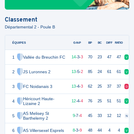
Classement
Départemental 2 - Poule B
ÉQUIPES
PTS
JO
G-N-P
BP
BC
DIFF
RATIO
1
Vallée du Breuchin FC
45
20
14
-
3
-
3
70
23
47
47
V
V
2
JS Luronnes 2
44
20
13
-
5
-
2
85
24
61
61
V
V
3
FC Noidanais 3
43
20
13
-
4
-
3
62
25
37
37
D
V
Héricourt Haute-
4
40
20
12
-
4
-
4
76
25
51
51
V
N
Lizaine 2
AS Melisey St
5
32
20
9
-
7
-
4
45
33
12
12
N
D
Barthelemy 2
6
AS Villersexel Esprels
27
20
8
-
3
-
9
48
44
4
4
V
D