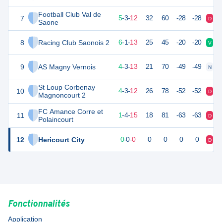
Football Club Val de
7
18
20
5
-
3
-
12
32
60
-28
-28
D
N
Saone
8
Racing Club Saonois 2
16
20
6
-
1
-
13
25
45
-20
-20
V
D
9
AS Magny Vernois
15
20
4
-
3
-
13
21
70
-49
-49
N
D
St Loup Corbenay
10
12
20
4
-
3
-
12
26
78
-52
-52
D
V
Magnoncourt 2
FC Amance Corre et
11
5
20
1
-
4
-
15
18
81
-63
-63
D
D
Polaincourt
12
Hericourt City
-23
0
0
-
0
-
0
0
0
0
0
D
D
Fonctionnalités
Application