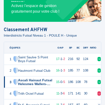
Bénévole de ce club ?
Activez l'espace de gestion
gratuitement pour votre club !
Classement
AHFHW
Interdistricts Futsal Niveau 1 - POULE H - Unique
ÉQUIPES
PTS
JO
G-N-P
BP
BC
DIFF
RATIO
Saint Saulve S Point
1
52
20
17
-
1
-
2
216
92
124
V
V
Boys Futsal
2
Hautmont Futsal Club
49
20
16
-
1
-
3
185
77
108
V
V
Ascali Hainaut Futsal
3
45
20
15
-
0
-
5
186
108
78
V
D
Helesmes Wallers-
Arenberg 2
4
Trith Orzel Futsal
36
20
11
-
3
-
6
171
141
30
D
V
34
20
11
-
2
-
6
157
97
60