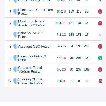
5
Et.S. Boussois Futsal
N
V
Futsal Club Camp Turc
6
32
20
10
-
2
-
8
139
113
26
D
V
Futsal
Maubeuge Futsal
7
30
20
10
-
0
-
10
131
134
-3
D
D
Academy 2 Futsal
Saint Saulve O 2
8
21
20
7
-
1
-
12
138
153
-15
N
V
Futsal
9
Assevent OSC Futsal
15
20
5
-
0
-
15
94
193
-99
D
D
Helesmes Futsal 3
10
8
20
3
-
0
-
16
79
201
-122
V
D
Futsal
Cousolre Futsal
11
0
20
0
-
0
-
20
50
237
-187
D
D
Vétéran Futsal
Sporting Club la
12
0
0
0
-
0
-
0
0
0
0
D
Fraternite Futsal