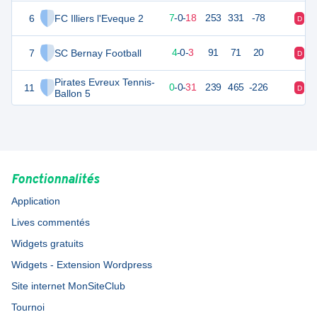
6
FC Illiers l'Eveque 2
21
25
7
-
0
-
18
253
331
-78
D
D
7
SC Bernay Football
12
7
4
-
0
-
3
91
71
20
D
V
Pirates Evreux Tennis-
11
0
31
0
-
0
-
31
239
465
-226
D
D
Ballon 5
Fonctionnalités
Application
Lives commentés
Widgets gratuits
Widgets - Extension Wordpress
Site internet MonSiteClub
Tournoi