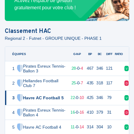
Activez l'espace de gestion
gratuitement pour votre club !
Classement
HAC
Regional 2 - Futnet - GROUPE UNIQUE - PHASE 1
ÉQUIPES
PTS
JO
G-N-P
BP
BC
DIFF
RATIO
Pirates Evreux Tennis-
1
84
32
28
-
0
-
4
467
346
121
V
V
Ballon 3
Hellandes Football
2
75
32
25
-
0
-
7
435
318
117
D
V
Club 7
3
Havre AC Football 5
66
32
22
-
0
-
10
425
346
79
V
V
Pirates Evreux Tennis-
4
48
32
16
-
0
-
16
410
379
31
D
D
Ballon 4
5
Havre AC Football 4
33
25
11
-
0
-
14
314
304
10
V
V