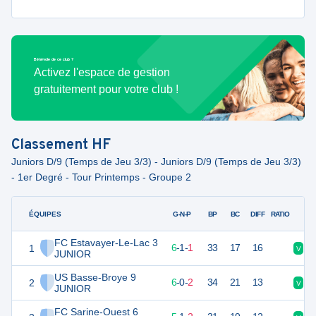
Bénévole de ce club ?
Activez l'espace de gestion
gratuitement pour votre club !
Classement
HF
Juniors D/9 (Temps de Jeu 3/3) - Juniors D/9 (Temps de Jeu 3/3)
- 1er Degré - Tour Printemps - Groupe 2
ÉQUIPES
PTS
JO
G-N-P
BP
BC
DIFF
RATIO
FC Estavayer-Le-Lac 3
1
19
8
6
-
1
-
1
33
17
16
V
V
JUNIOR
US Basse-Broye 9
2
18
8
6
-
0
-
2
34
21
13
V
V
JUNIOR
FC Sarine-Ouest 6