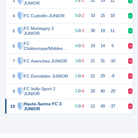
3
16
8
5
-
1
-
2
31
19
12
V
V
JUNIOR
4
FC Cudrefin JUNIOR
15
7
5
-
0
-
2
33
15
18
V
V
FC Montagny 2
5
15
8
5
-
0
-
3
30
19
11
V
V
JUNIOR
FC
6
12
7
4
-
0
-
3
19
14
5
D
D
Châtonnaye/Middes 2
JUNIOR
7
FC Avenches JUNIOR
9
8
3
-
0
-
5
21
31
-10
D
V
8
FC Domdidier JUNIOR
6
8
2
-
0
-
6
21
29
-8
D
D
FC Vully-Sport 2
9
6
8
2
-
0
-
6
20
40
-20
D
D
JUNIOR
Haute-Sarine FC 3
10
0
8
0
-
0
-
8
12
49
-37
D
D
JUNIOR