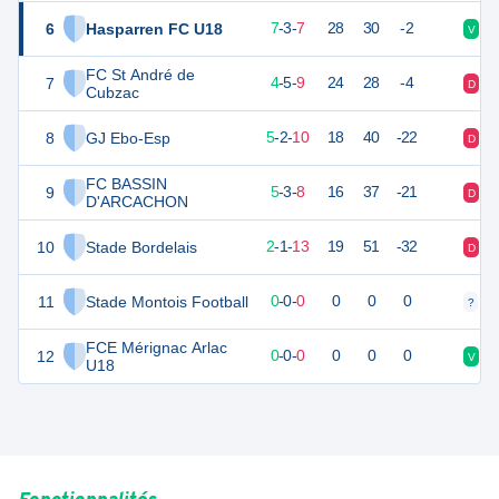
6
Hasparren FC U18
23
18
7
-
3
-
7
28
30
-2
V
D
FC St André de
7
17
18
4
-
5
-
9
24
28
-4
D
D
Cubzac
8
GJ Ebo-Esp
16
18
5
-
2
-
10
18
40
-22
D
V
FC BASSIN
9
16
18
5
-
3
-
8
16
37
-21
D
D
D'ARCACHON
10
Stade Bordelais
4
18
2
-
1
-
13
19
51
-32
D
N
11
Stade Montois Football
0
0
0
-
0
-
0
0
0
0
?
?
FCE Mérignac Arlac
12
0
0
0
-
0
-
0
0
0
0
V
D
U18