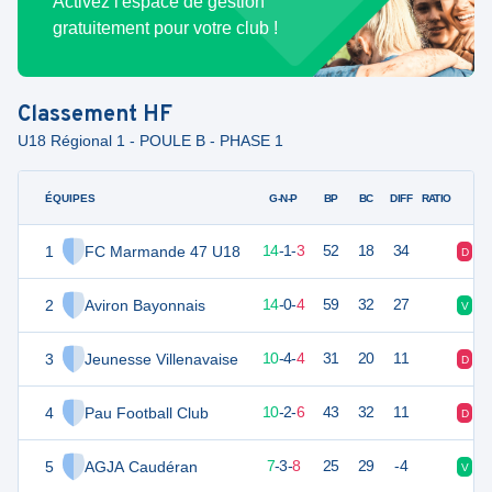
Activez l'espace de gestion
gratuitement pour votre club !
Classement
HF
U18 Régional 1 - POULE B - PHASE 1
ÉQUIPES
PTS
JO
G-N-P
BP
BC
DIFF
RATIO
1
FC Marmande 47 U18
43
18
14
-
1
-
3
52
18
34
D
V
2
Aviron Bayonnais
41
18
14
-
0
-
4
59
32
27
V
V
3
Jeunesse Villenavaise
34
18
10
-
4
-
4
31
20
11
D
V
4
Pau Football Club
29
18
10
-
2
-
6
43
32
11
D
V
5
AGJA Caudéran
24
18
7
-
3
-
8
25
29
-4
V
V