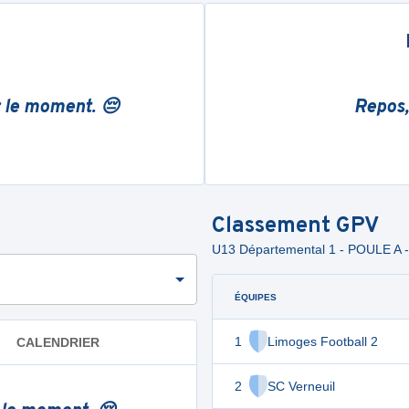
r le moment. 😔
Repos,
Classement
GPV
U13 Départemental 1 - POULE A 
ÉQUIPES
1
Limoges Football 2
CALENDRIER
2
SC Verneuil