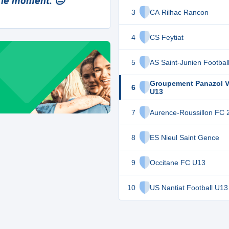
 le moment. 😔
3
CA Rilhac Rancon
4
CS Feytiat
5
AS Saint-Junien Footbal
Groupement Panazol V
6
U13
7
Aurence-Roussillon FC 
8
ES Nieul Saint Gence
9
Occitane FC U13
10
US Nantiat Football U13