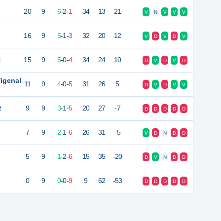
20
9
6
-
2
-
1
34
13
21
V
N
V
V
V
16
9
5
-
1
-
3
32
20
12
V
D
V
D
V
l
15
9
5
-
0
-
4
34
24
10
D
V
D
V
D
igenal
11
9
4
-
0
-
5
31
26
5
D
V
D
V
V
2
9
9
3
-
1
-
5
20
27
-7
D
D
D
D
D
7
9
2
-
1
-
6
26
31
-5
V
D
N
D
D
5
9
1
-
2
-
6
15
35
-20
D
V
N
D
D
0
9
0
-
0
-
9
9
62
-53
D
D
D
D
D