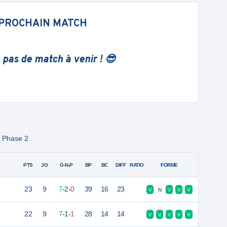
PROCHAIN MATCH
 pas de match à venir ! 😎
- Phase 2
PTS
JO
G-N-P
BP
BC
DIFF
RATIO
FORME
23
9
7
-
2
-
0
39
16
23
V
N
V
V
V
22
9
7
-
1
-
1
28
14
14
V
V
V
V
V