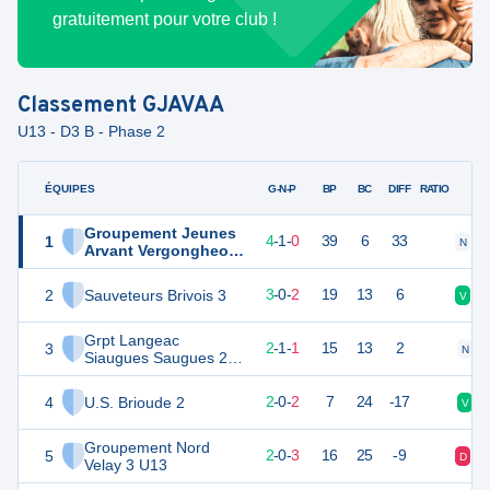
gratuitement pour votre club !
Classement
GJAVAA
U13 - D3 B - Phase 2
ÉQUIPES
PTS
JO
G-N-P
BP
BC
DIFF
RATIO
Groupement Jeunes
1
13
5
4
-
1
-
0
39
6
33
N
V
Arvant Vergongheon
Auzon Azerat 3 U13
2
Sauveteurs Brivois 3
9
5
3
-
0
-
2
19
13
6
V
D
Grpt Langeac
3
7
4
2
-
1
-
1
15
13
2
N
Siaugues Saugues 2
U13
4
U.S. Brioude 2
6
4
2
-
0
-
2
7
24
-17
V
Groupement Nord
5
6
5
2
-
0
-
3
16
25
-9
D
V
Velay 3 U13