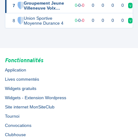
Groupement Jeune
7
0
0
0
-
0
-
0
0
0
0
0
V
D
Villeneuve Volx
Oraison 4
Union Sportive
8
0
0
0
-
0
-
0
0
0
0
0
V
V
Moyenne Durance 4
Fonctionnalités
Application
Lives commentés
Widgets gratuits
Widgets - Extension Wordpress
Site internet MonSiteClub
Tournoi
Convocations
Clubhouse