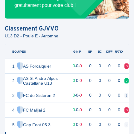
gratuitement pour votre club !
Classement
GJVVO
U13 D2 - Poule E - Automne
ÉQUIPES
PTS
JO
G-N-P
BP
BC
DIFF
RATIO
1
AS Forcalquier
0
0
0
-
0
-
0
0
0
0
0
D
D
AS St Andre Alpes
2
0
0
0
-
0
-
0
0
0
0
0
V
V
Castellane U13
3
FC de Sisteron 2
0
0
0
-
0
-
0
0
0
0
0
?
?
4
FC Malijai 2
0
0
0
-
0
-
0
0
0
0
0
D
D
5
Gap Foot 05 3
0
0
0
-
0
-
0
0
0
0
0
?
?