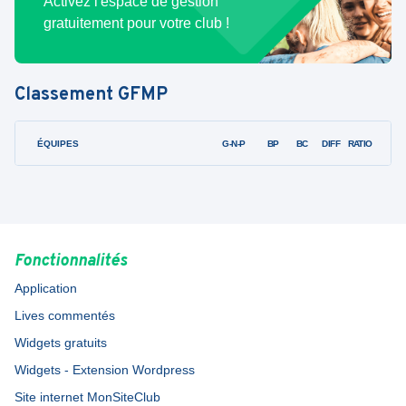
Activez l'espace de gestion
gratuitement pour votre club !
Classement
GFMP
ÉQUIPES
PTS
JO
G-N-P
BP
BC
DIFF
RATIO
Fonctionnalités
Application
Lives commentés
Widgets gratuits
Widgets - Extension Wordpress
Site internet MonSiteClub