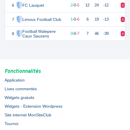
6
FC Lauquet
6
7
2
-
0
-
5
12
24
-12
D
D
7
Limoux Football Club
3
7
1
-
0
-
6
6
19
-13
D
D
Football Malepere
8
0
7
0
-
0
-
7
7
46
-39
D
D
Caux Sauzens
Fonctionnalités
Application
Lives commentés
Widgets gratuits
Widgets - Extension Wordpress
Site internet MonSiteClub
Tournoi