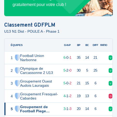
gratuitement pour votre club !
Classement
GDFPLM
U13 N1 Dist - POULE A - Phase 1
ÉQUIPES
PTS
JO
G-N-P
BP
BC
DIFF
RATIO
Football Union
1
18
7
6
-
0
-
1
35
14
21
V
V
Narbonne
Olympique de
2
17
7
5
-
2
-
0
30
5
25
V
V
Carcassonne 2 U13
Groupement Ouest
3
15
7
5
-
0
-
2
21
15
6
V
V
Audois Lauragais
Groupement Fresquel-
4
13
7
4
-
1
-
2
19
13
6
D
D
Cabardes
Groupement de
5
10
7
3
-
1
-
3
20
14
6
V
V
Football Piege
Lauragais Malepere 2