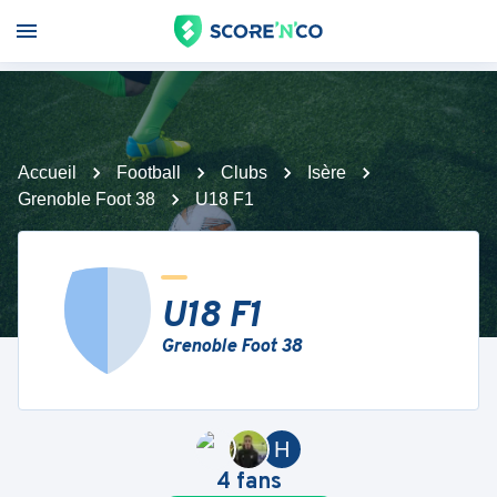
Accueil
Football
Clubs
Isère
Grenoble Foot 38
U18 F1
U18 F1
Grenoble Foot 38
H
4
fans