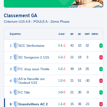
Classement
GA
Criterium U15 A 8 - POULE A - 2ème Phase
ÉQUIPES
PTS
JO
G-N-P
BP
BC
DIFF
RATIO
1
SCC Sérifontaine
25
10
8
-
1
-
1
42
10
32
V
V
2
SC Songeons 2 U15
20
10
6
-
2
-
2
21
18
3
D
V
3
FC Jouy sous Thelle
20
10
6
-
2
-
2
39
14
25
V
D
AS la Neuville sur
4
8
10
2
-
2
-
6
21
51
-30
D
D
Oudeuil U15
5
FC Tillé
6
10
3
-
0
-
5
21
30
-9
V
V
6
Grandvilliers AC 2
4
10
1
-
1
-
8
15
36
-21
D
V