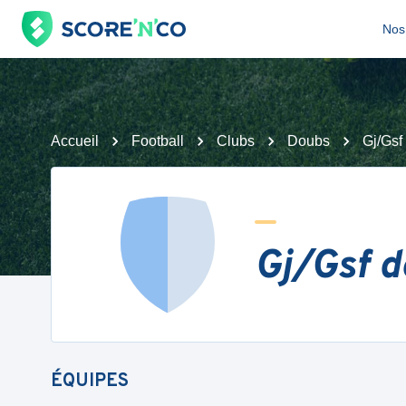
Nos 
Accueil
Football
Clubs
Doubs
Gj/Gsf
Gj/Gsf d
ÉQUIPES