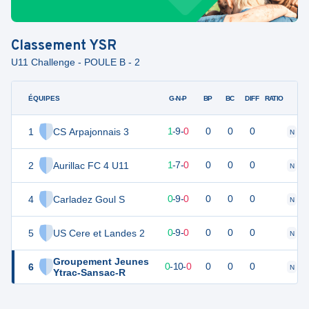
Classement
YSR
U11 Challenge - POULE B - 2
ÉQUIPES
PTS
JO
G-N-P
BP
BC
DIFF
RATIO
1
CS Arpajonnais 3
0
10
1
-
9
-
0
0
0
0
N
N
2
Aurillac FC 4 U11
0
10
1
-
7
-
0
0
0
0
N
N
4
Carladez Goul S
0
10
0
-
9
-
0
0
0
0
N
N
5
US Cere et Landes 2
0
10
0
-
9
-
0
0
0
0
N
N
Groupement Jeunes
6
0
10
0
-
10
-
0
0
0
0
N
N
Ytrac-Sansac-R