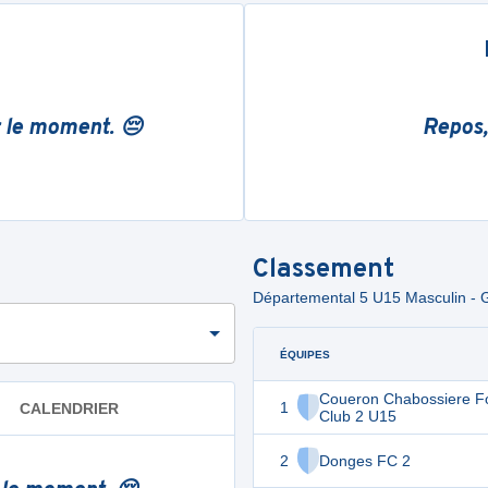
r le moment. 😔
Repos,
Classement
Départemental 5 U15 Masculin - 
ÉQUIPES
Coueron Chabossiere Fo
1
CALENDRIER
Club 2 U15
2
Donges FC 2