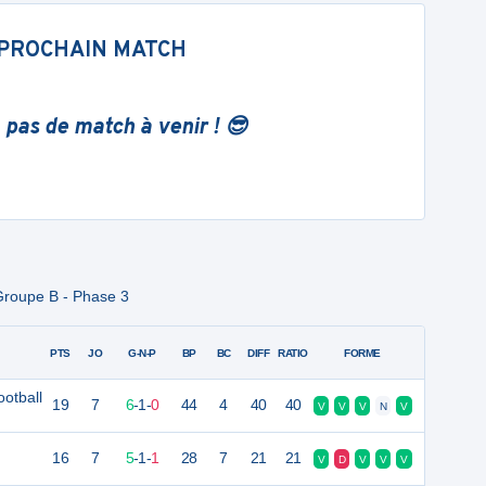
PROCHAIN MATCH
 pas de match à venir ! 😎
Groupe B - Phase 3
PTS
JO
G-N-P
BP
BC
DIFF
RATIO
FORME
otball
19
7
6
-
1
-
0
44
4
40
40
V
V
V
N
V
16
7
5
-
1
-
1
28
7
21
21
V
D
V
V
V