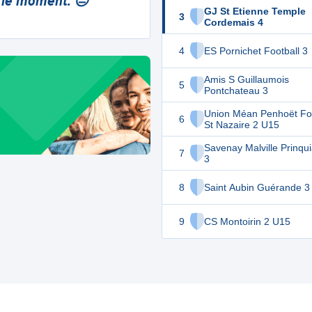
 le moment. 😔
GJ St Etienne Temple
3
Cordemais 4
4
ES Pornichet Football 3
Amis S Guillaumois
5
Pontchateau 3
Union Méan Penhoët Foo
6
St Nazaire 2 U15
Savenay Malville Prinqu
7
3
8
Saint Aubin Guérande 3
9
CS Montoirin 2 U15