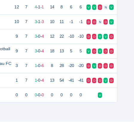
12
7
4
-
1
-
1
14
8
6
6
V
V
D
N
V
10
7
3
-
1
-
3
10
11
-1
-1
D
D
N
D
V
9
7
3
-
0
-
4
12
22
-10
-10
D
D
V
V
D
tball
9
7
3
-
0
-
4
18
13
5
5
V
D
V
D
D
iau FC
3
7
1
-
0
-
6
8
28
-20
-20
D
V
D
D
D
1
7
1
-
0
-
4
13
54
-41
-41
D
D
D
V
D
0
0
0
-
0
-
0
0
0
0
0
V