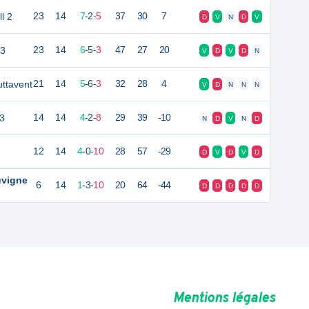
l 2
23
14
7
-
2
-
5
37
30
7
D
V
N
D
V
13
23
14
6
-
5
-
3
47
27
20
V
D
V
D
N
uttavent
21
14
5
-
6
-
3
32
28
4
V
D
N
N
N
3
14
14
4
-
2
-
8
29
39
-10
N
D
V
N
D
12
14
4
-
0
-
10
28
57
-29
D
V
D
V
D
uvigne
6
14
1
-
3
-
10
20
64
-44
D
D
D
D
D
Mentions légales