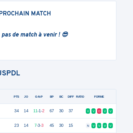
PROCHAIN MATCH
 pas de match à venir ! 😎
JSPDL
PTS
JO
G-N-P
BP
BC
DIFF
RATIO
FORME
34
14
11
-
1
-
2
67
30
37
V
V
D
V
V
23
14
7
-
3
-
3
45
30
15
N
V
V
V
V