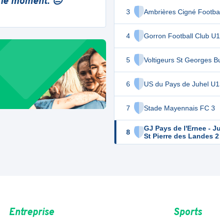
 le moment. 😔
3
Ambrières Cigné Footbal
4
Gorron Football Club U
5
Voltigeurs St Georges B
6
US du Pays de Juhel U1
7
Stade Mayennais FC 3
GJ Pays de l'Ernee - J
8
St Pierre des Landes 2
Entreprise
Sports