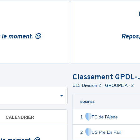
r le moment. 😔
Repos,
Classement
GPDL-
U13 Division 2 - GROUPE A - 2
ÉQUIPES
1
FC de l'Aisne
CALENDRIER
2
US Pre En Pail