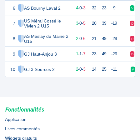
6
AS Bourny Laval 2
10
9
4
-
0
-
3
32
23
9
V
D
US Méral Cossé le
7
8
9
3
-
0
-
5
20
39
-19
D
V
Vivien 2 U15
AS Meslay du Maine 2
8
5
9
2
-
0
-
6
21
49
-28
D
V
U15
9
GJ Haut-Anjou 3
4
9
1
-
1
-
7
23
49
-26
D
D
10
GJ 3 Sources 2
2
9
2
-
0
-
3
14
25
-11
V
Fonctionnalités
Application
Lives commentés
Widgets gratuits