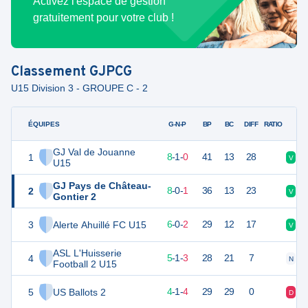
Activez l'espace de gestion
gratuitement pour votre club !
Classement
GJPCG
U15 Division 3 - GROUPE C - 2
ÉQUIPES
PTS
JO
G-N-P
BP
BC
DIFF
RATIO
GJ Val de Jouanne
1
25
9
8
-
1
-
0
41
13
28
V
V
U15
GJ Pays de Château-
2
24
9
8
-
0
-
1
36
13
23
V
V
Gontier 2
3
Alerte Ahuillé FC U15
17
9
6
-
0
-
2
29
12
17
V
V
ASL L'Huisserie
4
16
9
5
-
1
-
3
28
21
7
N
D
Football 2 U15
5
US Ballots 2
13
9
4
-
1
-
4
29
29
0
D
D