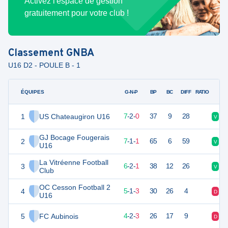
Activez l'espace de gestion
gratuitement pour votre club !
Classement
GNBA
U16 D2 - POULE B - 1
ÉQUIPES
PTS
JO
G-N-P
BP
BC
DIFF
RATIO
1
US Chateaugiron U16
23
9
7
-
2
-
0
37
9
28
V
V
GJ Bocage Fougerais
2
22
9
7
-
1
-
1
65
6
59
V
V
U16
La Vitréenne Football
3
20
9
6
-
2
-
1
38
12
26
V
N
Club
OC Cesson Football 2
4
16
9
5
-
1
-
3
30
26
4
D
V
U16
5
FC Aubinois
14
9
4
-
2
-
3
26
17
9
D
D