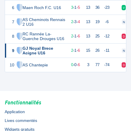
6
Maen Roch F.C. U16
10
9
3
-
1
-
5
13
36
-23
V
D
AS Cheminots Rennais
7
9
9
2
-
3
-
4
13
19
-6
N
N
2 U16
RC Rannée La-
8
7
9
2
-
1
-
6
13
25
-12
D
D
Guerche Drouges U16
GJ Noyal Brece
9
7
9
2
-
1
-
6
15
26
-11
N
D
Acigne U16
10
AS Chantepie
-3
9
0
-
0
-
6
3
77
-74
D
D
Fonctionnalités
Application
Lives commentés
Widgets gratuits