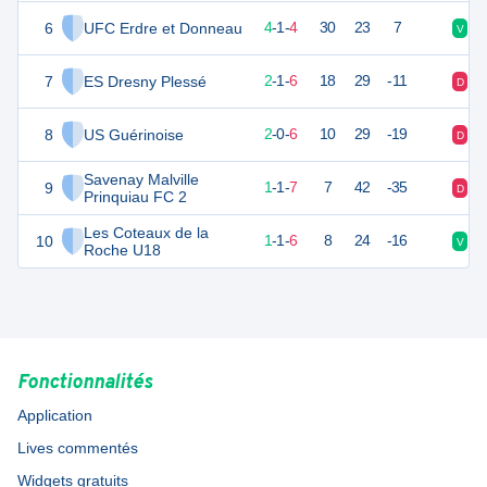
6
UFC Erdre et Donneau
12
9
4
-
1
-
4
30
23
7
V
D
7
ES Dresny Plessé
7
9
2
-
1
-
6
18
29
-11
D
D
8
US Guérinoise
4
9
2
-
0
-
6
10
29
-19
D
V
Savenay Malville
9
4
9
1
-
1
-
7
7
42
-35
D
D
Prinquiau FC 2
Les Coteaux de la
10
3
9
1
-
1
-
6
8
24
-16
V
D
Roche U18
Fonctionnalités
Application
Lives commentés
Widgets gratuits