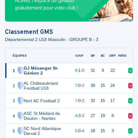
Activez l'espace de gestion
gratuitement pour votre club !
Classement
GMS
Départemental 2 U18 Masculin - GROUPE B - 3
ÉQUIPES
PTS
JO
G-N-P
BP
BC
DIFF
RATIO
GJ Mésanger St-
1
25
9
8
-
1
-
0
31
9
22
V
V
Géréon 2
AL Châteaubriant
2
21
9
7
-
0
-
2
39
15
24
D
V
Football U18
3
Nort AC Football 2
20
9
7
-
0
-
2
32
15
17
V
V
ASC St Médard de
4
15
9
4
-
3
-
2
27
19
8
D
V
Doulon - Nantes
SC Nord Atlantique
5
15
9
5
-
0
-
4
18
15
3
V
D
Derval 2