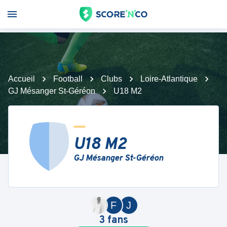
Accueil
Football
Clubs
Loire-Atlantique
GJ Mésanger St-Géréon
U18 M2
U18 M2
GJ Mésanger St-Géréon
F
J
3
fans