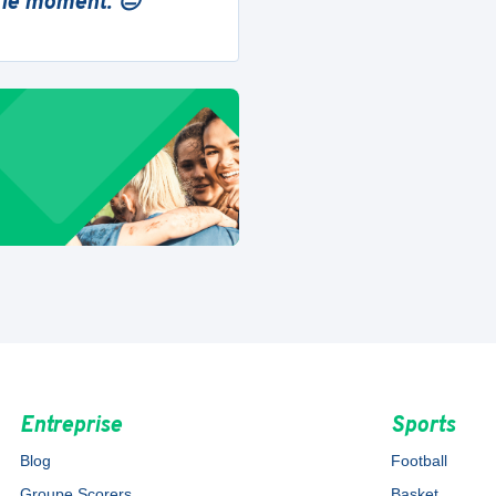
 le moment. 😔
Entreprise
Sports
Blog
Football
Groupe Scorers
Basket