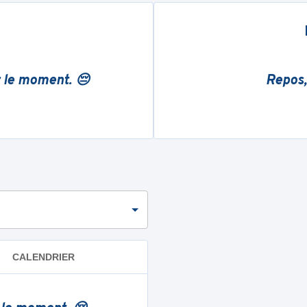
r le moment. 😔
Repos,
CALENDRIER