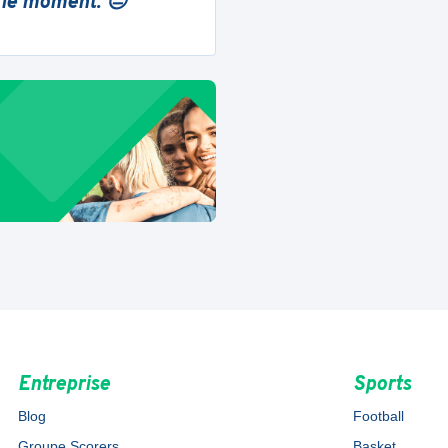
 le moment. 😔
Entreprise
Sports
Blog
Football
Groupe Scorers
Basket