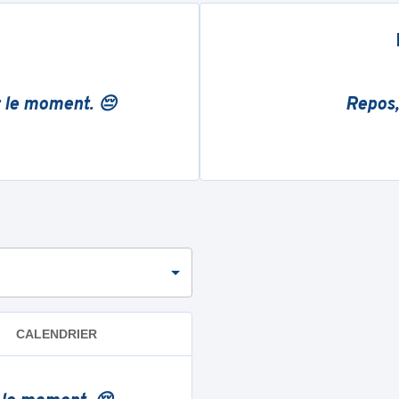
r le moment. 😔
Repos,
CALENDRIER