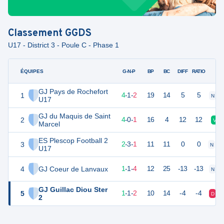
Classement
GGDS
U17 - District 3 - Poule C - Phase 1
ÉQUIPES
PTS
JO
G-N-P
BP
BC
DIFF
RATIO
GJ Pays de Rochefort
1
13
7
4
-
1
-
2
19
14
5
5
N
U17
GJ du Maquis de Saint
2
12
5
4
-
0
-
1
16
4
12
12
V
Marcel
ES Plescop Football 2
3
9
6
2
-
3
-
1
11
11
0
0
N
N
U17
4
GJ Coeur de Lanvaux
3
7
1
-
1
-
4
12
25
-13
-13
N
GJ Guillac Diou Ster
5
3
5
1
-
1
-
2
10
14
-4
-4
D
2