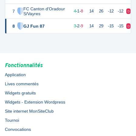
FC Canton d'Oradour
7
12
14
4
-
1
-
8
14
26
-12
-12
D
D
S/Vayres
8
GJ Fun 87
11
14
3
-
2
-
9
14
29
-15
-15
D
D
Fonctionnalités
Application
Lives commentés
Widgets gratuits
Widgets - Extension Wordpress
Site internet MonSiteClub
Tournoi
Convocations