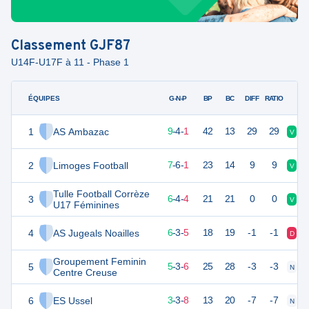
Classement
GJF87
U14F-U17F à 11 - Phase 1
ÉQUIPES
PTS
JO
G-N-P
BP
BC
DIFF
RATIO
1
AS Ambazac
31
14
9
-
4
-
1
42
13
29
29
V
V
2
Limoges Football
27
14
7
-
6
-
1
23
14
9
9
V
V
Tulle Football Corrèze
3
22
14
6
-
4
-
4
21
21
0
0
V
V
U17 Féminines
4
AS Jugeals Noailles
21
14
6
-
3
-
5
18
19
-1
-1
D
D
Groupement Feminin
5
18
14
5
-
3
-
6
25
28
-3
-3
N
D
Centre Creuse
6
ES Ussel
12
14
3
-
3
-
8
13
20
-7
-7
N
D