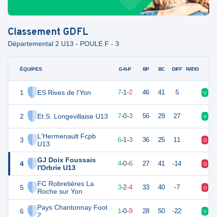
Classement
GDFL
Départemental 2 U13 - POULE F - 3
ÉQUIPES
PTS
JO
G-N-P
BP
BC
DIFF
RATIO
1
ES Rives de l'Yon
22
10
7
-
1
-
2
46
41
5
V
N
2
Et.S. Longevillaise U13
21
10
7
-
0
-
3
56
29
27
V
V
L'Hermenault Fcpb
3
19
10
6
-
1
-
3
36
25
11
D
V
U13
GJ Doix Foussais
4
12
10
4
-
0
-
6
27
41
-14
D
D
l'Orbrie U13
FC Robretières La
5
10
10
3
-
2
-
4
33
40
-7
D
N
Roche sur Yon
Pays Chantonnay Foot
6
3
10
1
-
0
-
9
28
50
-22
V
D
2