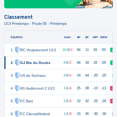
Classement
U13 Printemps - Poule 05 - Printemps
ÉQUIPES
PTS
JO
G-N-P
BP
BC
DIFF
RATIO
1
RC Voujeaucourt U13
30
10
10
-
0
-
0
66
11
55
55
V
2
GJ Bie du Doubs
24
10
8
-
0
-
2
46
18
28
28
V
3
US de Sochaux
11
10
4
-
0
-
5
24
44
-20
-20
V
4
AS Audincourt 2 U13
10
10
3
-
1
-
6
25
38
-13
-13
D
5
FC Bart
8
10
2
-
2
-
6
22
42
-20
-20
D
6
FC Clerval/Anteuil
4
10
1
-
1
-
8
15
45
-30
-30
D