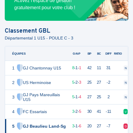
Activez l'espace de gestion
gratuitement pour votre club !
Classement
GBL
Départemental 1 U15 - POULE C - 3
ÉQUIPES
PTS
JO
G-N-P
BP
BC
DIFF
RATIO
1
GJ Chantonnay U15
25
10
8
-
1
-
1
42
11
31
N
V
2
US Herminoise
17
10
5
-
2
-
3
25
27
-2
N
V
GJ Pays Mareuillais
3
16
10
5
-
1
-
4
27
25
2
N
V
U15
4
FC Essartais
11
10
3
-
2
-
5
30
41
-11
V
D
5
GJ Beaulieu Land-Sg
10
10
3
-
1
-
6
20
27
-7
D
D