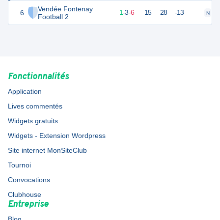
Vendée Fontenay
6
6
10
1
-
3
-
6
15
28
-13
N
D
Football 2
Fonctionnalités
Application
Lives commentés
Widgets gratuits
Widgets - Extension Wordpress
Site internet MonSiteClub
Tournoi
Convocations
Clubhouse
Entreprise
Blog