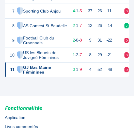
Féminines
7
Sporting Club Anjou
13
10
4
-
1
-
5
37
26
11
D
D
8
AS Contest St Baudelle
7
10
2
-
1
-
7
12
26
-14
V
N
Football Club du
9
6
10
2
-
0
-
8
9
31
-22
D
D
Craonnais
US les Bleuets de
10
5
10
1
-
2
-
7
8
29
-21
D
N
Juvigné Féminines
GJ Bas Maine
11
1
10
0
-
1
-
9
4
52
-48
D
D
Féminines
Fonctionnalités
Application
Lives commentés