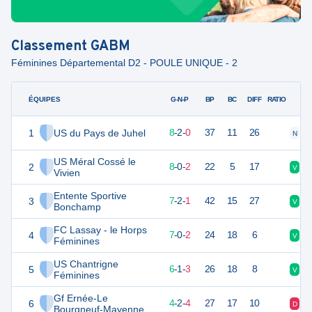
Classement
GABM
Féminines Départemental D2 - POULE UNIQUE - 2
ÉQUIPES
PTS
JO
G-N-P
BP
BC
DIFF
RATIO
1
US du Pays de Juhel
26
10
8
-
2
-
0
37
11
26
N
V
US Méral Cossé le
2
24
10
8
-
0
-
2
22
5
17
V
V
Vivien
Entente Sportive
3
23
10
7
-
2
-
1
42
15
27
V
V
Bonchamp
FC Lassay - le Horps
4
20
10
7
-
0
-
2
24
18
6
V
V
Féminines
US Chantrigne
5
19
10
6
-
1
-
3
26
18
8
V
V
Féminines
Gf Ernée-Le
6
14
10
4
-
2
-
4
27
17
10
D
N
Bourgneuf-Mayenne 2