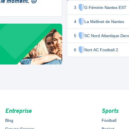
 le moment. 😔
3
G Féminin Nantes EST
4
La Mellinet de Nantes
5
SC Nord Atlantique Derv
6
Nort AC Football 2
Entreprise
Sports
Blog
Football