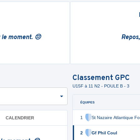
r le moment. 😔
Repos,
Classement
GPC
U15F à 11 N2 - POULE B - 3
ÉQUIPES
1
St Nazaire Atlantique Fo
CALENDRIER
2
Gf Phil Coul