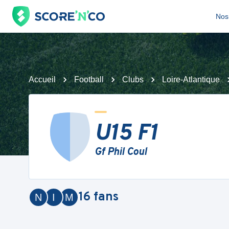
Nos 
Accueil
Football
Clubs
Loire-Atlantique
U15 F1
Gf Phil Coul
16
fans
N
I
M