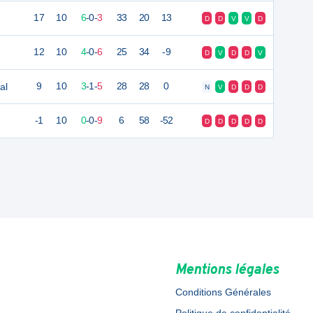
17
10
6
-
0
-
3
33
20
13
D
D
V
V
D
12
10
4
-
0
-
6
25
34
-9
D
V
D
D
V
al
9
10
3
-
1
-
5
28
28
0
N
V
D
D
D
-1
10
0
-
0
-
9
6
58
-52
D
D
D
D
D
Mentions légales
Conditions Générales