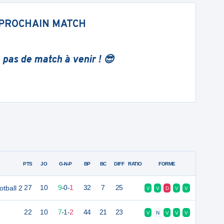
PROCHAIN MATCH
 pas de match à venir ! 😎
PTS
JO
G-N-P
BP
BC
DIFF
RATIO
FORME
otball 2
27
10
9
-
0
-
1
32
7
25
V
V
D
V
V
22
10
7
-
1
-
2
44
21
23
V
N
V
V
V