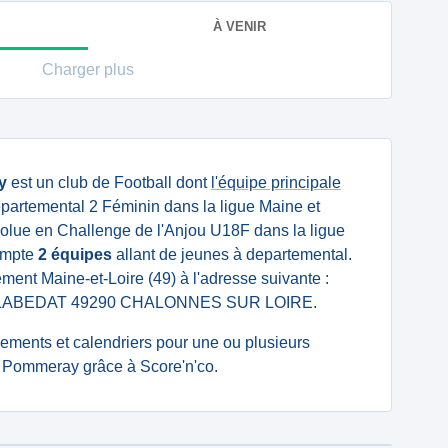
À VENIR
Charger plus
y
est un club de Football dont
l'équipe principale
artemental 2 Féminin dans la ligue Maine et
olue en Challenge de l'Anjou U18F dans la ligue
compte
2 équipes
allant de jeunes à departemental.
tement Maine-et-Loire (49) à l'adresse suivante :
ABEDAT 49290 CHALONNES SUR LOIRE.
ssements et calendriers pour une ou plusieurs
 Pommeray grâce à Score'n'co.