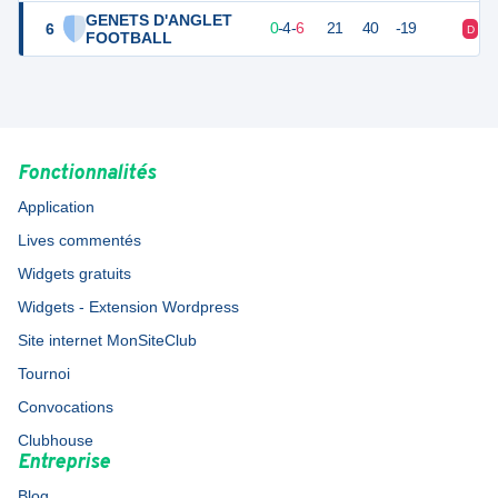
GENETS D'ANGLET
6
4
10
0
-
4
-
6
21
40
-19
D
N
FOOTBALL
Fonctionnalités
Application
Lives commentés
Widgets gratuits
Widgets - Extension Wordpress
Site internet MonSiteClub
Tournoi
Convocations
Clubhouse
Entreprise
Blog