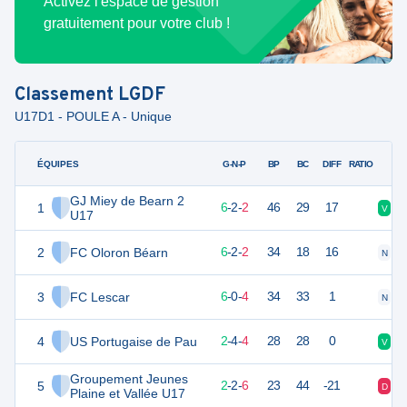
Activez l'espace de gestion
gratuitement pour votre club !
Classement
LGDF
U17D1 - POULE A - Unique
ÉQUIPES
PTS
JO
G-N-P
BP
BC
DIFF
RATIO
GJ Miey de Bearn 2
1
20
10
6
-
2
-
2
46
29
17
V
V
U17
2
FC Oloron Béarn
19
10
6
-
2
-
2
34
18
16
N
V
3
FC Lescar
17
10
6
-
0
-
4
34
33
1
N
D
4
US Portugaise de Pau
10
10
2
-
4
-
4
28
28
0
V
N
Groupement Jeunes
5
8
10
2
-
2
-
6
23
44
-21
D
V
Plaine et Vallée U17