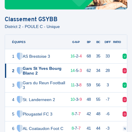
Classement
GSYBB
District 2 - POULE C - Unique
ÉQUIPES
PTS
JO
G-N-P
BP
BC
DIFF
RATIO
1
AS Brestoise 3
50
22
16
-
2
-
4
68
35
33
V
V
Gars St Yves Bourg
2
47
22
14
-
5
-
3
62
34
28
D
V
Blanc 2
Gars du Reun Football
3
36
22
11
-
3
-
8
59
56
3
V
D
3
4
St. Landerneen 2
33
22
10
-
3
-
9
48
55
-7
D
V
5
Plougastel FC 3
31
22
8
-
7
-
7
42
48
-6
D
D
6
AL Coataudon Foot C
31
22
8
-
7
-
7
41
44
-3
N
D