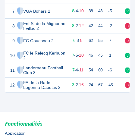
7
VGA Bohars 2
28
22
8
-
4
-
10
38
43
-5
V
N
Ent.S. de la Mignonne
8
26
22
8
-
2
-
12
42
44
-2
D
V
Irvillac 2
9
FC Gouesnou 2
26
22
6
-
8
-
8
62
55
7
D
V
FC le Relecq Kerhuon
10
26
22
7
-
5
-
10
46
45
1
V
D
2
Landerneau Football
11
25
22
7
-
4
-
11
54
60
-6
V
D
Club 3
FA de la Rade -
12
10
22
3
-
2
-
16
24
67
-43
D
D
Logonna Daoulas 2
Fonctionnalités
Application