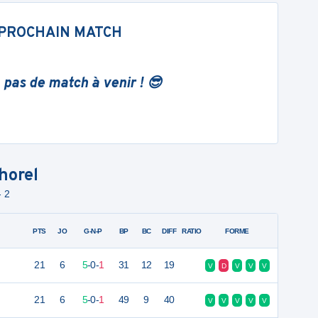
PROCHAIN MATCH
 pas de match à venir ! 😎
horel
- 2
PTS
JO
G-N-P
BP
BC
DIFF
RATIO
FORME
21
6
5
-
0
-
1
31
12
19
V
D
V
V
V
21
6
5
-
0
-
1
49
9
40
V
V
V
V
V