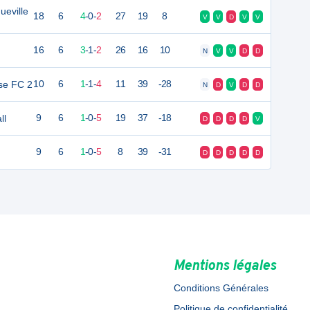
ueville
18
6
4
-
0
-
2
27
19
8
V
V
D
V
V
16
6
3
-
1
-
2
26
16
10
N
V
V
D
D
se FC 2
10
6
1
-
1
-
4
11
39
-28
N
D
V
D
D
ll
9
6
1
-
0
-
5
19
37
-18
D
D
D
D
V
9
6
1
-
0
-
5
8
39
-31
D
D
D
D
D
Mentions légales
Conditions Générales
Politique de confidentialité