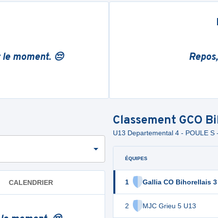
r le moment. 😔
Repos,
Classement
GCO Bi
U13 Departemental 4 - POULE S 
ÉQUIPES
1
Gallia CO Bihorellais 3
CALENDRIER
2
MJC Grieu 5 U13