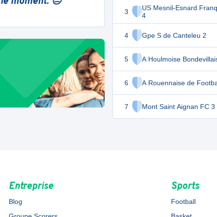
 le moment. 😔
US Mesnil-Esnard Franq
3
4
4
Gpe S de Canteleu 2
5
A Houlmoise Bondevillai
6
A Rouennaise de Footba
7
Mont Saint Aignan FC 3
Entreprise
Sports
Blog
Football
Groupe Scorers
Basket