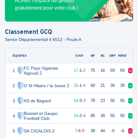
Activez l'espace de gestion
gratuitement pour votre club !
Classement
GCQ
Senior Départemental 4 6512 - Poule A
ÉQUIPES
PTS
JO
G-N-P
BP
BC
DIFF
RATIO
FC Pays Viganais
1
53
20
17
-
1
-
2
75
16
59
59
D
V
Aigoual 2
2
O St Hilaire / la Jasse 2
47
20
15
-
1
-
4
60
21
39
39
V
V
3
AS de Bagard
46
20
14
-
3
-
3
78
23
55
55
V
V
Boisset et Gaujac
4
45
20
14
-
2
-
4
85
30
55
55
V
V
Football Club
5
SA CIGALOIS 2
25
20
7
-
4
-
9
38
44
-6
-6
D
N