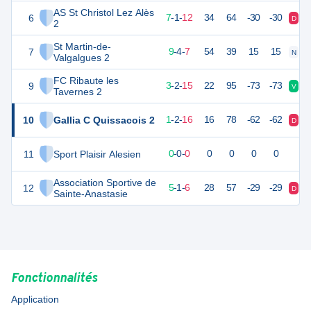
AS St Christol Lez Alès
6
23
20
7
-
1
-
12
34
64
-30
-30
D
D
2
St Martin-de-
7
23
20
9
-
4
-
7
54
39
15
15
N
D
Valgalgues 2
FC Ribaute les
9
12
20
3
-
2
-
15
22
95
-73
-73
V
D
Tavernes 2
10
Gallia C Quissacois 2
5
20
1
-
2
-
16
16
78
-62
-62
D
D
11
Sport Plaisir Alesien
0
0
0
-
0
-
0
0
0
0
0
Association Sportive de
12
7
20
5
-
1
-
6
28
57
-29
-29
D
D
Sainte-Anastasie
Fonctionnalités
Application