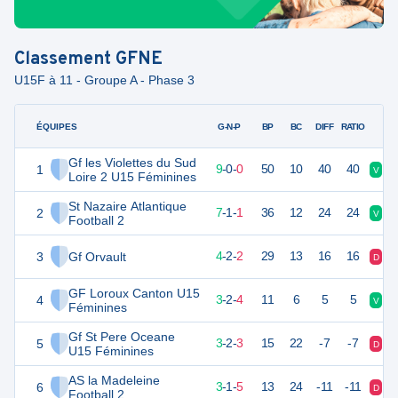
Classement
GFNE
U15F à 11 - Groupe A - Phase 3
ÉQUIPES
PTS
JO
G-N-P
BP
BC
DIFF
RATIO
Gf les Violettes du Sud
1
27
9
9
-
0
-
0
50
10
40
40
V
V
Loire 2 U15 Féminines
St Nazaire Atlantique
2
22
9
7
-
1
-
1
36
12
24
24
V
V
Football 2
3
Gf Orvault
14
8
4
-
2
-
2
29
13
16
16
D
V
GF Loroux Canton U15
4
11
9
3
-
2
-
4
11
6
5
5
V
V
Féminines
Gf St Pere Oceane
5
11
8
3
-
2
-
3
15
22
-7
-7
D
V
U15 Féminines
AS la Madeleine
6
10
9
3
-
1
-
5
13
24
-11
-11
D
D
Football 2