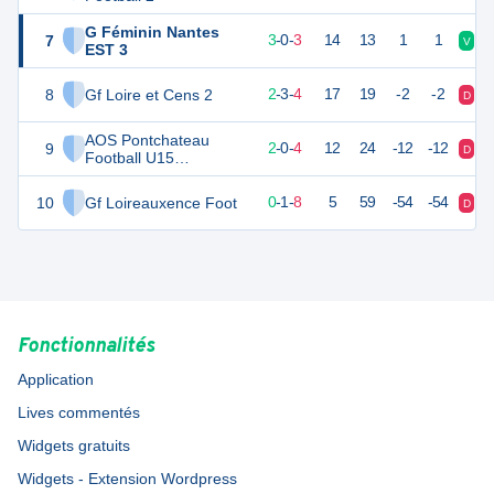
G Féminin Nantes
7
9
6
3
-
0
-
3
14
13
1
1
V
V
EST 3
8
Gf Loire et Cens 2
9
9
2
-
3
-
4
17
19
-2
-2
D
V
AOS Pontchateau
9
4
8
2
-
0
-
4
12
24
-12
-12
D
D
Football U15
Féminines
10
Gf Loireauxence Foot
1
9
0
-
1
-
8
5
59
-54
-54
D
D
Fonctionnalités
Application
Lives commentés
Widgets gratuits
Widgets - Extension Wordpress