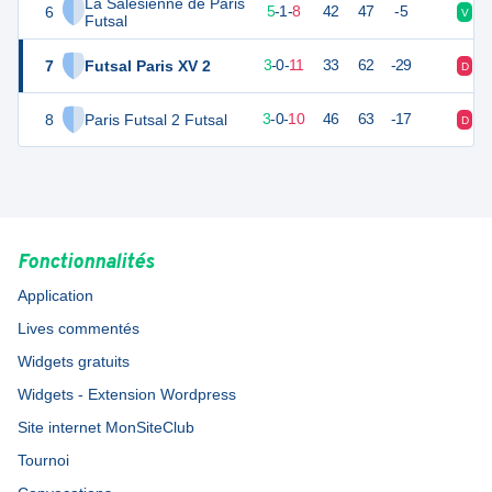
La Salésienne de Paris
6
16
14
5
-
1
-
8
42
47
-5
V
V
Futsal
7
Futsal Paris XV 2
9
14
3
-
0
-
11
33
62
-29
D
D
8
Paris Futsal 2 Futsal
2
14
3
-
0
-
10
46
63
-17
D
V
Fonctionnalités
Application
Lives commentés
Widgets gratuits
Widgets - Extension Wordpress
Site internet MonSiteClub
Tournoi