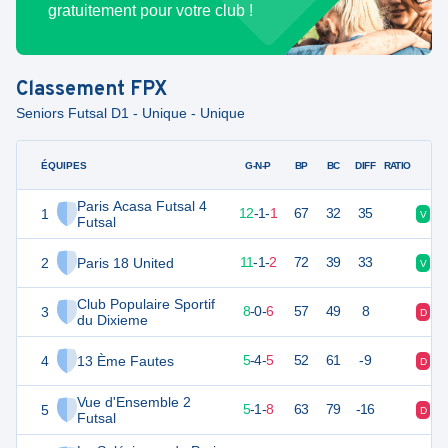
gratuitement pour votre club !
Classement
FPX
Seniors Futsal D1 - Unique - Unique
ÉQUIPES
PTS
JO
G-N-P
BP
BC
DIFF
RATIO
Paris Acasa Futsal 4
1
37
14
12
-
1
-
1
67
32
35
V
V
Futsal
2
Paris 18 United
34
14
11
-
1
-
2
72
39
33
V
V
Club Populaire Sportif
3
24
14
8
-
0
-
6
57
49
8
D
D
du Dixieme
4
13 Ème Fautes
19
14
5
-
4
-
5
52
61
-9
D
D
Vue d'Ensemble 2
5
16
14
5
-
1
-
8
63
79
-16
D
D
Futsal