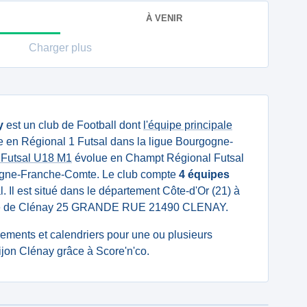
À VENIR
Charger plus
y
est un club de Football dont
l'équipe principale
 en Régional 1 Futsal dans la ligue Bourgogne-
 Futsal U18 M1
évolue en Champt Régional Futsal
ogne-Franche-Comte. Le club compte
4 équipes
l. Il est situé dans le département Côte-d'Or (21) à
irie de Clénay 25 GRANDE RUE 21490 CLENAY.
ssements et calendriers pour une ou plusieurs
jon Clénay grâce à Score'n'co.