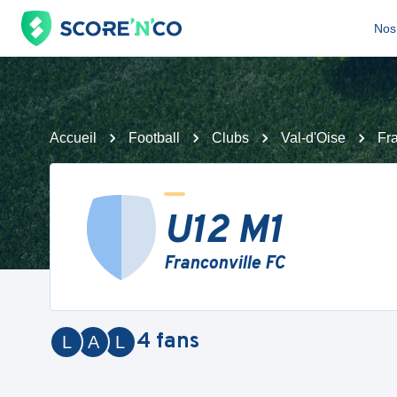
Nos 
Accueil
Football
Clubs
Val-d'Oise
Fr
U12 M1
Franconville FC
4
fans
L
A
L