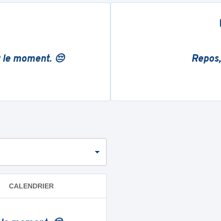
r le moment. 😔
Repos,
CALENDRIER