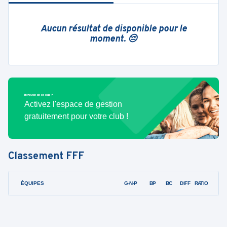
Aucun résultat de disponible pour le
moment. 😔
Bénévole de ce club ?
Activez l'espace de gestion
gratuitement pour votre club !
Classement
FFF
ÉQUIPES
PTS
JO
G-N-P
BP
BC
DIFF
RATIO