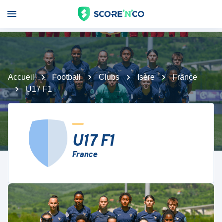
Accueil
Football
Clubs
Isère
France
U17 F1
U17 F1
France