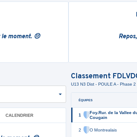
r le moment. 😔
Repos,
Classement
FDLVD
U13 N3 Dist - POULE A - Phase 2
ÉQUIPES
Foy.Rur. de la Vallee d
1
CALENDRIER
Cougain
2
O Montrealais