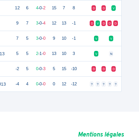
12
6
4
-
0
-
2
15
7
8
D
D
V
9
7
3
-
0
-
4
12
13
-1
D
V
D
D
D
7
5
3
-
0
-
0
9
10
-1
V
V
U13
5
5
2
-
1
-
0
13
10
3
V
N
-2
5
0
-
0
-
3
5
15
-10
D
D
D
U13
-4
4
0
-
0
-
0
0
12
-12
?
?
?
?
?
Mentions légales