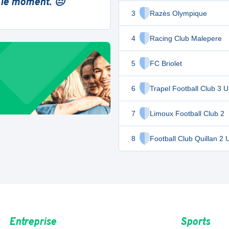
 le moment. 😔
3
Razès Olympique
4
Racing Club Malepere
5
FC Briolet
6
Trapel Football Club 3 
7
Limoux Football Club 2
8
Football Club Quillan 2 
Entreprise
Sports