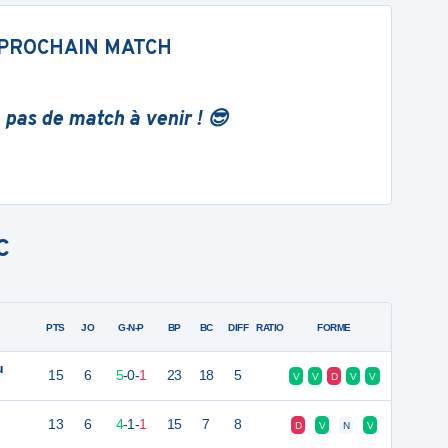
PROCHAIN MATCH
 pas de match à venir ! 😎
C
PTS
JO
G-N-P
BP
BC
DIFF
RATIO
FORME
u
15
6
5
-
0
-
1
23
18
5
V
V
D
V
V
13
6
4
-
1
-
1
15
7
8
D
V
N
V