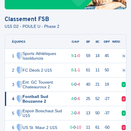
Classement
FSB
U15 D2 - POULE U - Phase 2
ÉQUIPES
PTS
JO
G-N-P
BP
BC
DIFF
RATIO
Sports Athlétiques
1
28
10
9
-
1
-
0
59
14
45
N
V
Issoldunois
2
FC Déols 2 U15
25
10
8
-
1
-
1
61
11
50
N
V
Ent. GC Touvent
3
18
10
6
-
0
-
4
40
21
19
V
V
Chateauroux 2
Football Sud
4
12
10
4
-
0
-
6
25
52
-27
D
D
Bouzanne 2
Espoir Boischaut Sud
5
6
10
2
-
0
-
8
13
50
-37
V
D
U15
6
US St. Maur 2 U15
0
10
0
-
0
-
10
11
61
-50
D
D