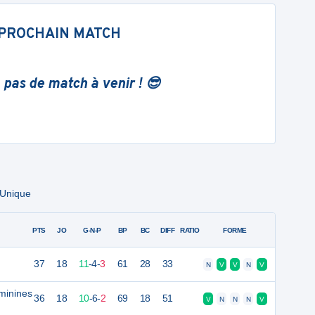
PROCHAIN MATCH
 pas de match à venir ! 😎
 Unique
PTS
JO
G-N-P
BP
BC
DIFF
RATIO
FORME
37
18
11
-
4
-
3
61
28
33
N
V
V
N
V
minines
36
18
10
-
6
-
2
69
18
51
V
N
N
N
V