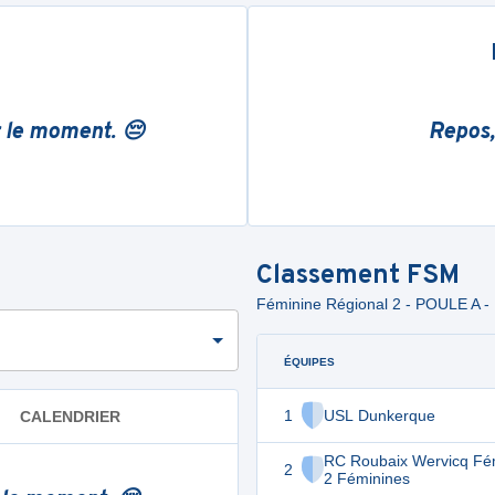
r le moment. 😔
Repos,
Classement
FSM
Féminine Régional 2 - POULE A -
ÉQUIPES
1
USL Dunkerque
CALENDRIER
RC Roubaix Wervicq Fé
2
2 Féminines