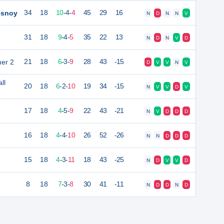
esnoy
34
18
10
-
4
-
4
45
29
16
N
D
N
N
V
31
18
9
-
4
-
5
35
22
13
N
D
N
V
D
er 2
21
18
6
-
3
-
9
28
43
-15
D
V
V
N
V
ll
20
18
6
-
2
-
10
19
34
-15
N
V
V
D
V
17
18
4
-
5
-
9
22
43
-21
N
V
D
D
D
16
18
4
-
4
-
10
26
52
-26
N
N
D
D
D
15
18
4
-
3
-
11
18
43
-25
N
D
V
V
D
8
18
7
-
3
-
8
30
41
-11
N
D
D
N
D