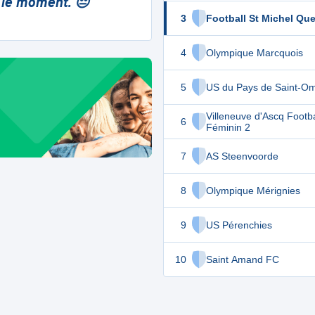
 le moment. 😔
3
Football St Michel Qu
4
Olympique Marcquois
5
US du Pays de Saint-Om
Villeneuve d'Ascq Footba
6
Féminin 2
7
AS Steenvoorde
8
Olympique Mérignies
9
US Pérenchies
10
Saint Amand FC