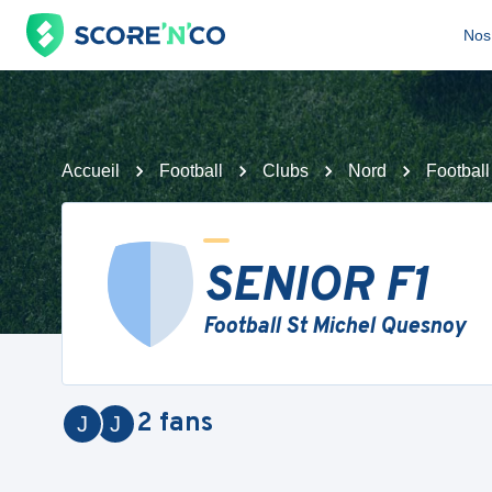
Nos 
Accueil
Football
Clubs
Nord
Footbal
SENIOR F1
Football St Michel Quesnoy
2
fans
J
J