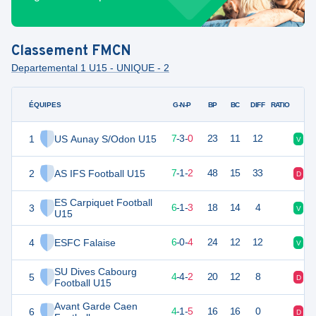
Classement
FMCN
Departemental 1 U15 - UNIQUE - 2
ÉQUIPES
PTS
JO
G-N-P
BP
BC
DIFF
RATIO
1
US Aunay S/Odon U15
24
10
7
-
3
-
0
23
11
12
V
V
2
AS IFS Football U15
22
10
7
-
1
-
2
48
15
33
D
D
ES Carpiquet Football
3
19
10
6
-
1
-
3
18
14
4
V
V
U15
4
ESFC Falaise
18
10
6
-
0
-
4
24
12
12
V
V
SU Dives Cabourg
5
16
10
4
-
4
-
2
20
12
8
D
V
Football U15
Avant Garde Caen
6
12
10
4
-
1
-
5
16
16
0
D
D