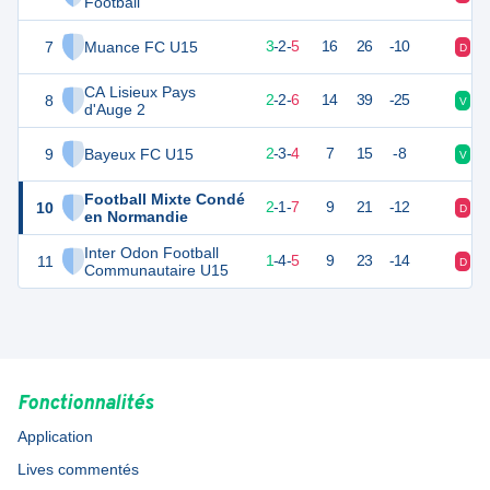
Football
7
Muance FC U15
11
10
3
-
2
-
5
16
26
-10
D
D
CA Lisieux Pays
8
8
10
2
-
2
-
6
14
39
-25
V
N
d'Auge 2
9
Bayeux FC U15
7
10
2
-
3
-
4
7
15
-8
V
N
Football Mixte Condé
10
7
10
2
-
1
-
7
9
21
-12
D
D
en Normandie
Inter Odon Football
11
7
10
1
-
4
-
5
9
23
-14
D
D
Communautaire U15
Fonctionnalités
Application
Lives commentés