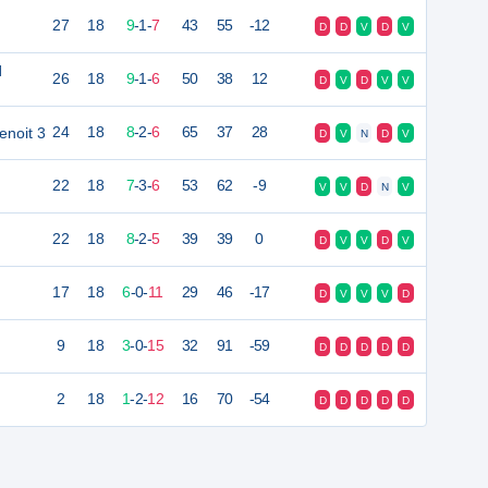
27
18
9
-
1
-
7
43
55
-12
D
D
V
D
V
l
26
18
9
-
1
-
6
50
38
12
D
V
D
V
V
enoit 3
24
18
8
-
2
-
6
65
37
28
D
V
N
D
V
22
18
7
-
3
-
6
53
62
-9
V
V
D
N
V
22
18
8
-
2
-
5
39
39
0
D
V
V
D
V
17
18
6
-
0
-
11
29
46
-17
D
V
V
V
D
9
18
3
-
0
-
15
32
91
-59
D
D
D
D
D
2
18
1
-
2
-
12
16
70
-54
D
D
D
D
D