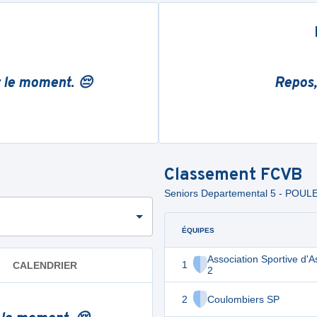
r le moment. 😔
Repos,
Classement
FCVB
Seniors Departemental 5 - POULE
ÉQUIPES
Association Sportive d'
1
CALENDRIER
2
2
Coulombiers SP