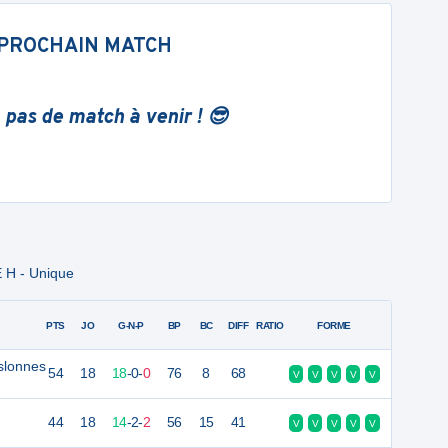
PROCHAIN MATCH
 pas de match à venir ! 😎
 H - Unique
PTS
JO
G-N-P
BP
BC
DIFF
RATIO
FORME
Aslonnes
54
18
18
-
0
-
0
76
8
68
V
V
V
V
V
44
18
14
-
2
-
2
56
15
41
V
V
V
V
V