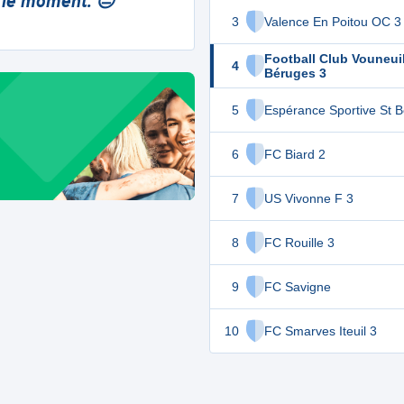
 le moment. 😔
3
Valence En Poitou OC 3
Football Club Vouneui
4
Béruges 3
5
Espérance Sportive St B
6
FC Biard 2
7
US Vivonne F 3
8
FC Rouille 3
9
FC Savigne
10
FC Smarves Iteuil 3