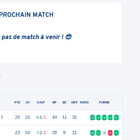
PROCHAIN MATCH
 pas de match à venir ! 😎
T
PTS
JO
G-N-P
BP
BC
DIFF
RATIO
FORME
17
25
10
8
-
1
-
1
43
11
32
V
V
V
V
V
23
10
7
-
2
-
1
29
8
21
V
V
N
D
V