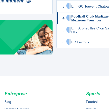
 le moment. 😔
3
Ent. GC Touvent Chatea
Football Club Martizay
4
Mezieres Tournon
Ent. Arpheuilles Clion S
5
U17
6
FC Levroux
Entreprise
Sports
Blog
Football