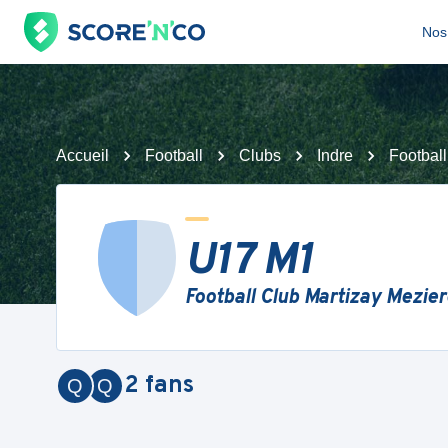
Nos 
Accueil
Football
Clubs
Indre
Footbal
U17 M1
Football Club Martizay Mezie
2
fans
Q
Q