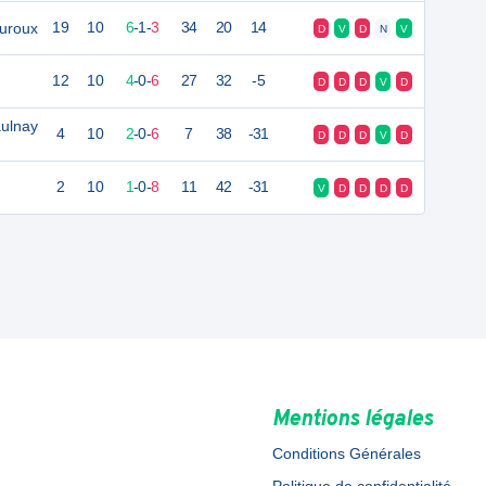
uroux
19
10
6
-
1
-
3
34
20
14
D
V
D
N
V
12
10
4
-
0
-
6
27
32
-5
D
D
D
V
D
aulnay
4
10
2
-
0
-
6
7
38
-31
D
D
D
V
D
2
10
1
-
0
-
8
11
42
-31
V
D
D
D
D
Mentions légales
Conditions Générales