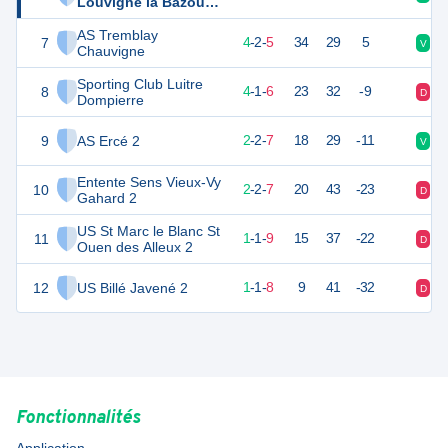
Louvigne la Bazouge
2
AS Tremblay
7
14
11
4
-
2
-
5
34
29
5
V
V
Chauvigne
Sporting Club Luitre
8
13
11
4
-
1
-
6
23
32
-9
D
D
Dompierre
9
AS Ercé 2
10
11
2
-
2
-
7
18
29
-11
V
N
Entente Sens Vieux-Vy
10
8
11
2
-
2
-
7
20
43
-23
D
D
Gahard 2
US St Marc le Blanc St
11
4
11
1
-
1
-
9
15
37
-22
D
N
Ouen des Alleux 2
12
US Billé Javené 2
3
11
1
-
1
-
8
9
41
-32
D
D
Fonctionnalités