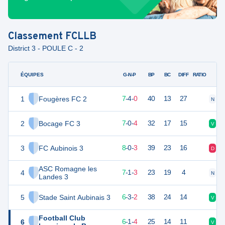
Classement
FCLLB
District 3 - POULE C - 2
ÉQUIPES
PTS
JO
G-N-P
BP
BC
DIFF
RATIO
1
Fougères FC 2
26
11
7
-
4
-
0
40
13
27
N
N
2
Bocage FC 3
24
11
7
-
0
-
4
32
17
15
V
V
3
FC Aubinois 3
23
11
8
-
0
-
3
39
23
16
D
V
ASC Romagne les
4
22
11
7
-
1
-
3
23
19
4
N
V
Landes 3
5
Stade Saint Aubinais 3
20
11
6
-
3
-
2
38
24
14
V
N
Football Club
6
19
11
6
-
1
-
4
25
14
11
V
D