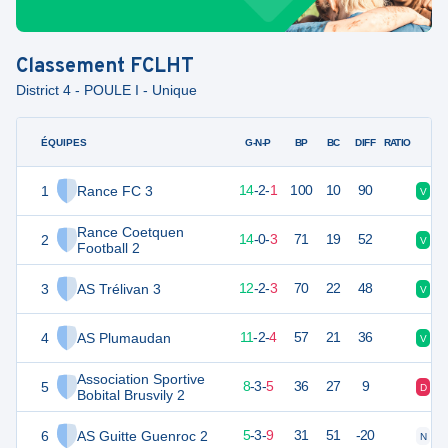
Classement
FCLHT
District 4 - POULE I - Unique
ÉQUIPES
PTS
JO
G-N-P
BP
BC
DIFF
RATIO
1
Rance FC 3
44
17
14
-
2
-
1
100
10
90
V
V
Rance Coetquen
2
41
17
14
-
0
-
3
71
19
52
V
V
Football 2
3
AS Trélivan 3
37
17
12
-
2
-
3
70
22
48
V
D
4
AS Plumaudan
35
17
11
-
2
-
4
57
21
36
V
V
Association Sportive
5
26
17
8
-
3
-
5
36
27
9
D
V
Bobital Brusvily 2
6
AS Guitte Guenroc 2
18
17
5
-
3
-
9
31
51
-20
N
D