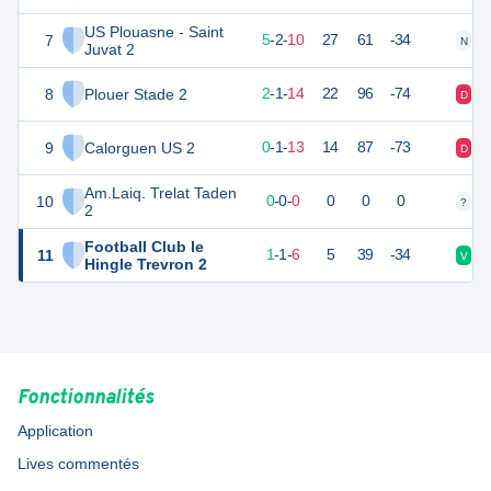
US Plouasne - Saint
7
17
17
5
-
2
-
10
27
61
-34
N
D
Juvat 2
8
Plouer Stade 2
7
17
2
-
1
-
14
22
96
-74
D
D
9
Calorguen US 2
-2
17
0
-
1
-
13
14
87
-73
D
D
Am.Laiq. Trelat Taden
10
0
0
0
-
0
-
0
0
0
0
?
?
2
Football Club le
11
3
9
1
-
1
-
6
5
39
-34
V
D
Hingle Trevron 2
Fonctionnalités
Application
Lives commentés