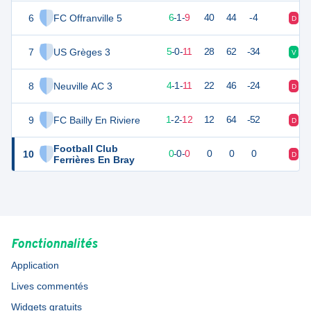
6
FC Offranville 5
35
16
6
-
1
-
9
40
44
-4
D
V
7
US Grèges 3
30
16
5
-
0
-
11
28
62
-34
V
V
8
Neuville AC 3
29
16
4
-
1
-
11
22
46
-24
D
D
9
FC Bailly En Riviere
19
16
1
-
2
-
12
12
64
-52
D
D
Football Club
10
0
0
0
-
0
-
0
0
0
0
D
D
Ferrières En Bray
Fonctionnalités
Application
Lives commentés
Widgets gratuits