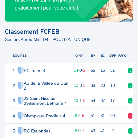
Activez l'espace de gestion
gratuitement pour votre club !
Classement
FCFEB
Seniors Après-Midi D4 - POULE A - UNIQUE
ÉQUIPES
PTS
JO
G-N-P
BP
BC
DIFF
RATIO
1
FC Totes 3
58
16
14
-
0
-
2
66
15
51
V
V
AS de la Vallee du Dun
2
49
16
10
-
3
-
3
38
20
18
V
D
2
JS Saint Nicolas
3
47
16
10
-
1
-
5
54
37
17
V
V
d'Aliermont Bethune 4
4
Olympique Pavillais 4
41
16
8
-
2
-
5
51
31
20
D
D
5
RC Etalondes
39
16
8
-
0
-
7
43
41
2
V
D