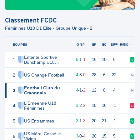
Classement
FCDC
Féminines U18 D1 Elite - Groupe Unique - 2
ÉQUIPES
PTS
JO
G-N-P
BP
BC
DIFF
RATIO
Entente Sportive
1
16
7
5
-
1
-
1
16
10
6
V
V
Bonchamp U18
Féminines
2
US Changé Football
15
7
4
-
3
-
0
28
6
22
N
N
Football Club du
3
13
7
4
-
1
-
2
12
8
4
N
V
Craonnais
L'Erneenne U18
4
11
7
3
-
2
-
2
15
16
-1
D
N
Féminines
5
US Entrammes
10
7
3
-
1
-
3
20
21
-1
V
D
US Méral Cossé le
6
9
7
3
-
0
-
4
20
15
5
V
V
Vivien