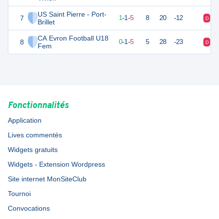
US Saint Pierre - Port-
7
4
7
1
-
1
-
5
8
20
-12
D
D
Brillet
CA Evron Football U18
8
0
7
0
-
1
-
5
5
28
-23
D
D
Fem
Fonctionnalités
Application
Lives commentés
Widgets gratuits
Widgets - Extension Wordpress
Site internet MonSiteClub
Tournoi
Convocations